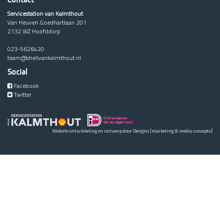
Servicestation van Kalmthout
Van Heuven Goedhartlaan 201
2132 WZ Hoofddorp
023-5626420
team@shellvankalmthout.nl
Social
Facebook
Twitter
Website ontwikkeling en ontwerp door
Designs
[marketing & media concepts]