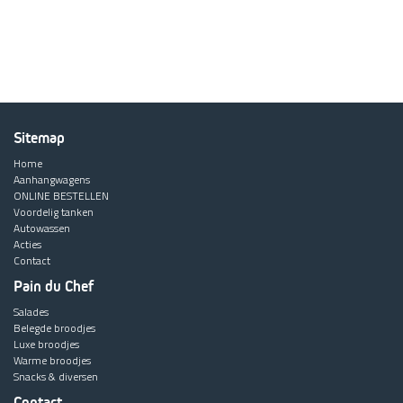
Sitemap
Home
Aanhangwagens
ONLINE BESTELLEN
Voordelig tanken
Autowassen
Acties
Contact
Pain du Chef
Salades
Belegde broodjes
Luxe broodjes
Warme broodjes
Snacks & diversen
Contact