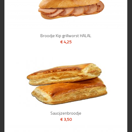
Broodje Kip grillworst HALAL
€ 4,25
BEKIJK
Saucijzenbroodje
€ 3,50
BEKIJK