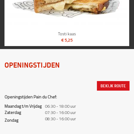
Tosti kaas
€ 5,25
BEKIJK
OPENINGSTIJDEN
BEKIJK ROUTE
Openingstijden Pain du Chef:
Maandag t/m
Vrijdag
06:30 - 18:00 uur
Zaterdag
07:30 - 16:00 uur
08:30 - 16:00
uur
Zondag