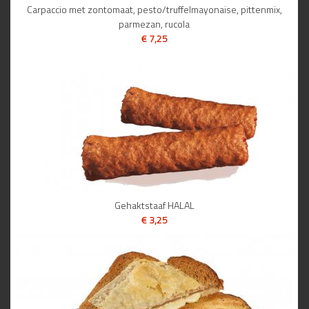
Carpaccio met zontomaat, pesto/truffelmayonaise, pittenmix,
parmezan, rucola
€ 7,25
BEKIJK
Gehaktstaaf HALAL
€ 3,25
BEKIJK