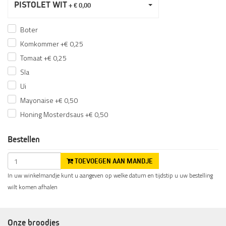
PISTOLET WIT
+ € 0,00
Boter
Komkommer +€ 0,25
Tomaat +€ 0,25
Sla
Ui
Mayonaise +€ 0,50
Honing Mosterdsaus +€ 0,50
Bestellen
TOEVOEGEN AAN MANDJE
In uw winkelmandje kunt u aangeven op welke datum en tijdstip u uw bestelling
wilt komen afhalen
Onze broodjes