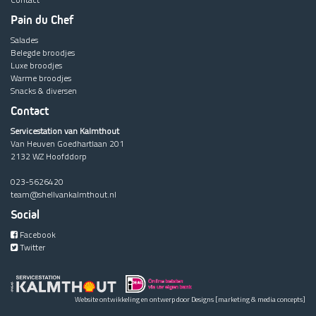
Pain du Chef
Salades
Belegde broodjes
Luxe broodjes
Warme broodjes
Snacks & diversen
Contact
Servicestation van Kalmthout
Van Heuven Goedhartlaan 201
2132 WZ Hoofddorp
023-5626420
team@shellvankalmthout.nl
Social
Facebook
Twitter
Website ontwikkeling en ontwerp door
Designs
[marketing & media concepts]