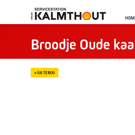
HOM
Broodje Oude kaa
< GA TERUG