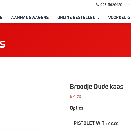
023-5626420
E
AANHANGWAGENS
ONLINE BESTELLEN
VOORDELIG
s
Broodje Oude kaas
€ 4,75
Opties
PISTOLET WIT
+ € 0,00