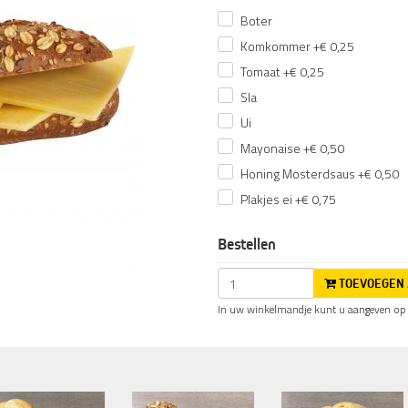
Boter
Komkommer +€ 0,25
Tomaat +€ 0,25
Sla
Ui
Mayonaise +€ 0,50
Honing Mosterdsaus +€ 0,50
Plakjes ei +€ 0,75
Bestellen
TOEVOEGEN 
In uw winkelmandje kunt u aangeven op w