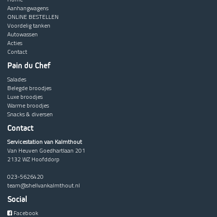
Aanhangwagens
ONLINE BESTELLEN
Voordelig tanken
Autowassen
Acties
Contact
Pain du Chef
Salades
Belegde broodjes
Luxe broodjes
Warme broodjes
Snacks & diversen
Contact
Servicestation van Kalmthout
Van Heuven Goedhartlaan 201
2132 WZ Hoofddorp
023-5626420
team@shellvankalmthout.nl
Social
Facebook